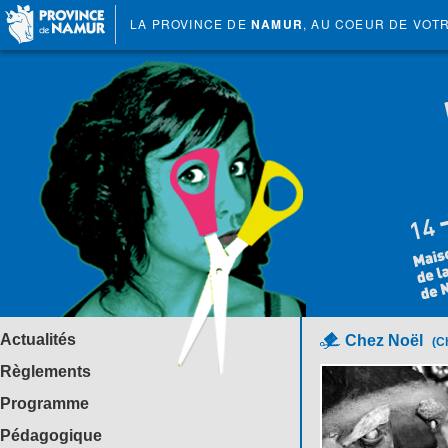
LA PROVINCE DE
NAMUR
, AU COEUR DE VOT
Actualités
Chez Noël
(C
Règlements
Programme
Pédagogique