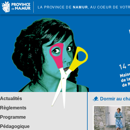
LA PROVINCE DE
NAMUR
, AU COEUR DE VOT
Actualités
Dormir au ch
Règlements
Programme
Pédagogique