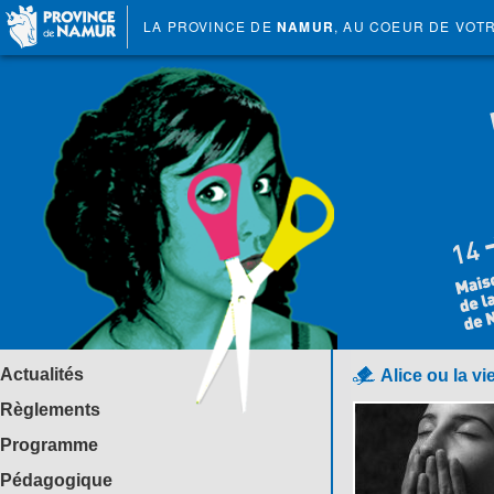
LA PROVINCE DE
NAMUR
, AU COEUR DE VOT
Actualités
Alice ou la vi
Règlements
Programme
Pédagogique