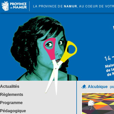
LA PROVINCE DE
NAMUR
, AU COEUR DE VOT
Actualités
Alcubique
(A
Règlements
Programme
Pédagogique