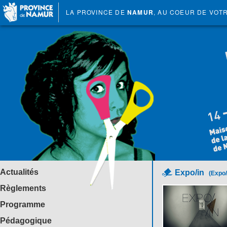
LA PROVINCE DE
NAMUR
, AU COEUR DE VOT
Actualités
Expo/in
(Expo/
Règlements
Programme
Pédagogique