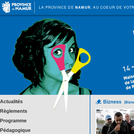
LA PROVINCE DE
NAMUR
, AU COEUR DE VOT
Actualités
Bizness
(Bizn
Règlements
Programme
Pédagogique