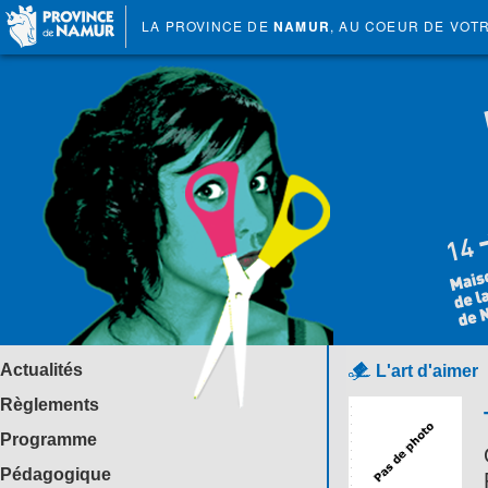
LA PROVINCE DE
NAMUR
, AU COEUR DE VOT
Actualités
L'art d'aimer
Règlements
Programme
Pédagogique