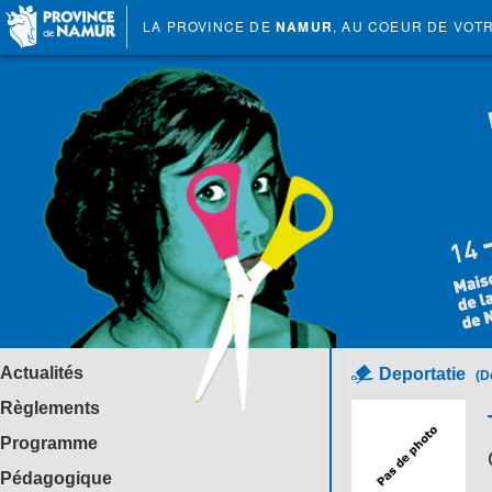
LA PROVINCE DE
NAMUR
, AU COEUR DE VOT
Actualités
Deportatie
(D
Règlements
Programme
Pédagogique