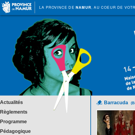
LA PROVINCE DE
NAMUR
, AU COEUR DE VOT
Actualités
Barracuda
(B
Règlements
Programme
Pédagogique