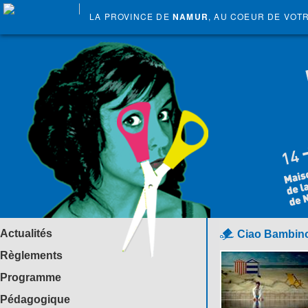
LA PROVINCE DE
NAMUR
, AU COEUR DE VOT
Actualités
Ciao Bambin
Règlements
Programme
Pédagogique