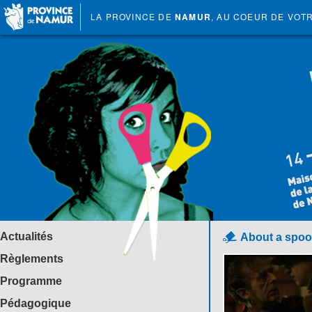
LA PROVINCE DE
NAMUR
, AU COEUR DE VOT
Actualités
About a spo
Règlements
Programme
Pédagogique