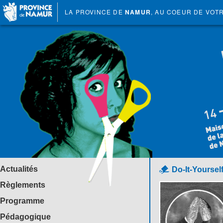
LA PROVINCE DE
NAMUR
, AU COEUR DE VOT
Actualités
Do-It-Yoursel
Règlements
Programme
Pédagogique