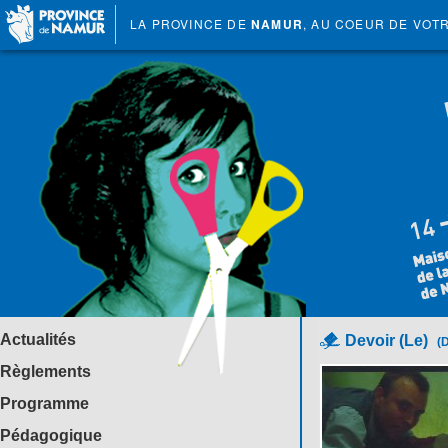
LA PROVINCE DE
NAMUR
, AU COEUR DE VOT
Actualités
Devoir (Le)
(D
Règlements
Programme
Pédagogique