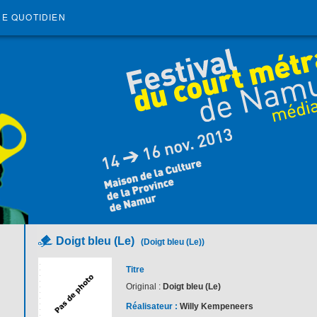
RE QUOTIDIEN
Doigt bleu (Le)
(Doigt bleu (Le))
Titre
Original :
Doigt bleu (Le)
Réalisateur :
Willy Kempeneers