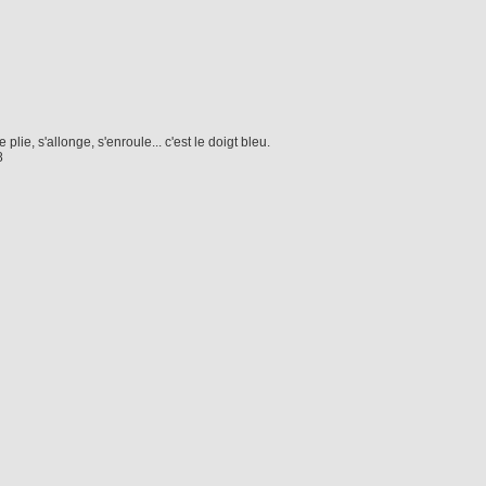
e plie, s'allonge, s'enroule... c'est le doigt bleu.
8