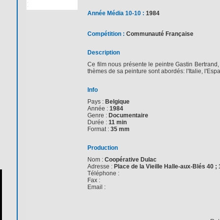
Année Média 10-10 :
1984
Compétition :
Communauté Française
Description
Ce film nous présente le peintre Gastin Bertrand
thèmes de sa peinture sont abordés: l'Italie, l'Esp
Info
Pays :
Belgique
Année :
1984
Genre :
Documentaire
Durée :
11 min
Format :
35 mm
Production
Nom :
Coopérative Dulac
Adresse :
Place de la Vieille Halle-aux-Blés 40 ;
Téléphone :
Fax :
Email :