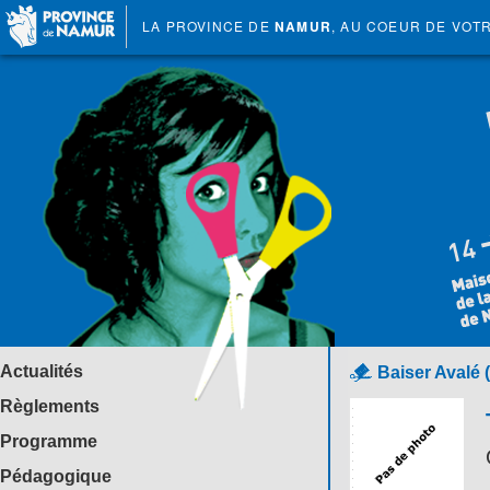
LA PROVINCE DE
NAMUR
, AU COEUR DE VOT
Actualités
Baiser Avalé 
Règlements
Programme
Pédagogique