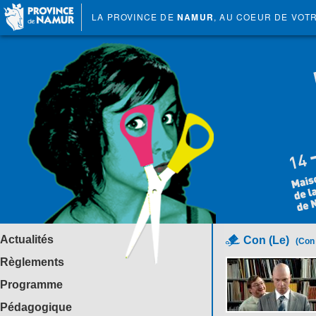
LA PROVINCE DE
NAMUR
, AU COEUR DE VOT
Actualités
Con (Le)
(Con 
Règlements
Programme
Pédagogique