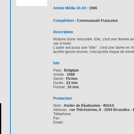
Année Média 10-10 :
1986
Compétition :
Communauté Française
Description
Histoire d'une rencontre. Elle, c'est une femme
sac à main.
L'autre est aussi une "elle" : c'est une dame en i
qu'elle ignore encore, c'est qu'elle risque de mont
Info
Pays :
Belgique
Année :
1986
Genre :
Fiction
Durée :
22 min
Format :
16 mm
Production
Nom :
Atelier de Réalisation - INSAS
Adresse :
rue Thérésienne, 8 - 1000 Bruxelles -
Téléphone :
Fax :
Email :