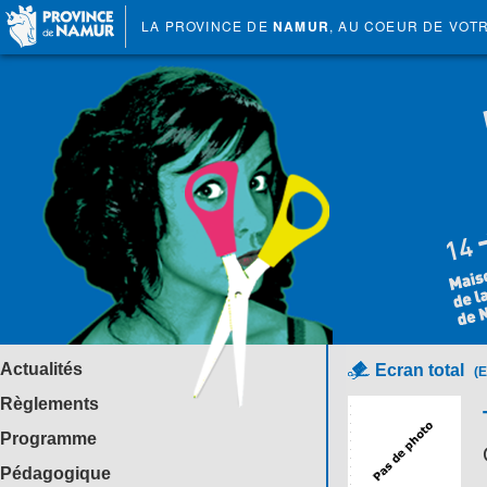
LA PROVINCE DE
NAMUR
, AU COEUR DE VOT
Actualités
Ecran total
(E
Règlements
Programme
Pédagogique