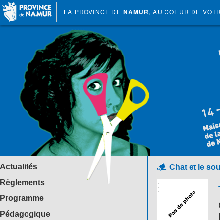
LA PROVINCE DE
NAMUR
, AU COEUR DE VOT
Actualités
Chat et le sou
Règlements
Programme
Pédagogique