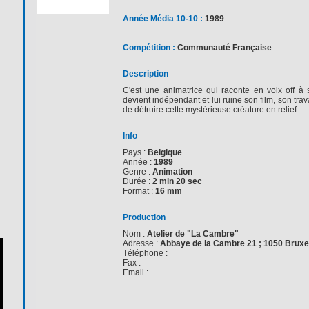
Année Média 10-10 :
1989
Compétition :
Communauté Française
Description
C'est une animatrice qui raconte en voix off 
devient indépendant et lui ruine son film, son tra
de détruire cette mystérieuse créature en relief.
Info
Pays :
Belgique
Année :
1989
Genre :
Animation
Durée :
2 min 20 sec
Format :
16 mm
Production
Nom :
Atelier de "La Cambre"
Adresse :
Abbaye de la Cambre 21 ; 1050 Bruxe
Téléphone :
Fax :
Email :