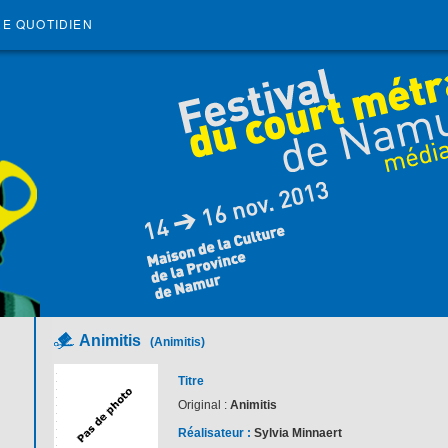
RE QUOTIDIEN
Animitis
(Animitis)
Titre
Original :
Animitis
Réalisateur :
Sylvia Minnaert