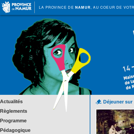
LA PROVINCE DE
NAMUR
, AU COEUR DE VOT
Actualités
Déjeuner sur 
Règlements
Programme
Pédagogique