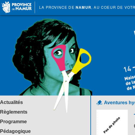
LA PROVINCE DE
NAMUR
, AU COEUR DE VOT
Actualités
Aventures hyg
Règlements
Programme
Pédagogique