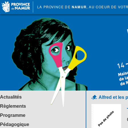
LA PROVINCE DE
NAMUR
, AU COEUR DE VOT
Actualités
Alfred et les 
Règlements
Programme
Pédagogique