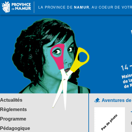
LA PROVINCE DE
NAMUR
, AU COEUR DE VOT
Actualités
Aventures de
Règlements
Programme
Pédagogique