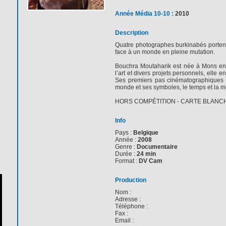
Année Média 10-10 :
2010
Description
Quatre photographes burkinabés portent l
face à un monde en pleine mutation.
Bouchra Moutaharik est née à Mons en 
l’art et divers projets personnels, elle 
Ses premiers pas cinématographiques s'or
monde et ses symboles, le temps et la mé
HORS COMPÉTITION - CARTE BLANCH
Info
Pays :
Belgique
Année :
2008
Genre :
Documentaire
Durée :
24 min
Format :
DV Cam
Production
Nom :
Adresse :
Téléphone :
Fax :
Email :