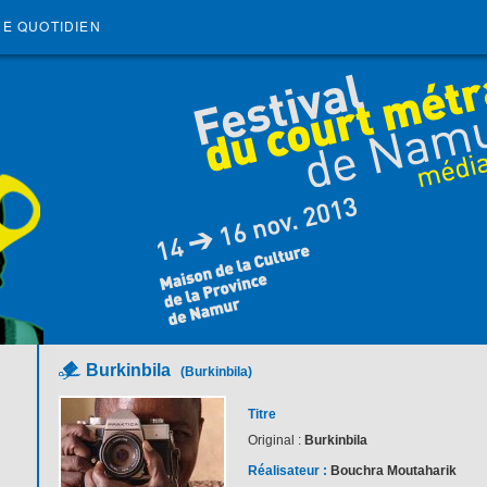
RE QUOTIDIEN
Burkinbila
(Burkinbila)
Titre
Original :
Burkinbila
Réalisateur :
Bouchra Moutaharik