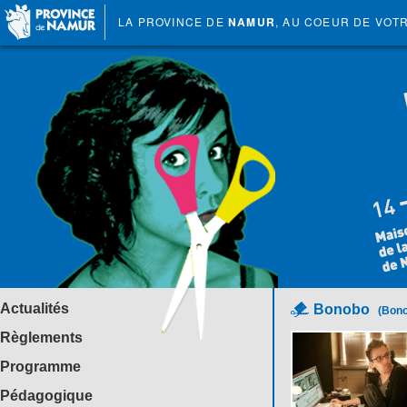
LA PROVINCE DE
NAMUR
, AU COEUR DE VOT
Actualités
Bonobo
(Bon
Règlements
Programme
Pédagogique