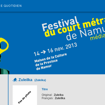
RE QUOTIDIEN
Zuleilka
(Zuleika)
Titre
Original :
Zuleika
Français :
Zuleilka