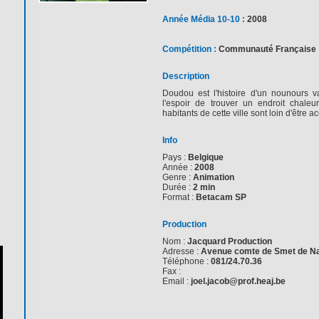
Année Média 10-10 :
2008
Compétition :
Communauté Française
Description
Doudou est l'histoire d'un nounours v
l'espoir de trouver un endroit chale
habitants de cette ville sont loin d'être ac
Info
Pays :
Belgique
Année :
2008
Genre :
Animation
Durée :
2 min
Format :
Betacam SP
Production
Nom :
Jacquard Production
Adresse :
Avenue comte de Smet de Na
Téléphone :
081/24.70.36
Fax :
Email :
joel.jacob@prof.heaj.be