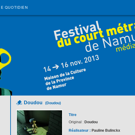
RE QUOTIDIEN
Doudou
(Doudou)
Titre
Original :
Doudou
Réalisateur :
Pauline Bulinckx