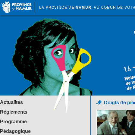
LA PROVINCE DE
NAMUR
, AU COEUR DE VOT
Actualités
Doigts de pie
Règlements
Programme
Pédagogique