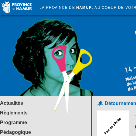
LA PROVINCE DE
NAMUR
, AU COEUR DE VOT
Actualités
Détournement 
Règlements
Programme
Pédagogique