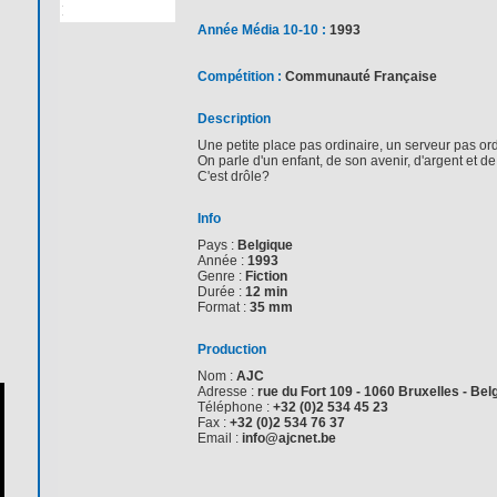
Année Média 10-10 :
1993
Compétition :
Communauté Française
Description
Une petite place pas ordinaire, un serveur pas ord
On parle d'un enfant, de son avenir, d'argent et de 
C'est drôle?
Info
Pays :
Belgique
Année :
1993
Genre :
Fiction
Durée :
12 min
Format :
35 mm
Production
Nom :
AJC
Adresse :
rue du Fort 109 - 1060 Bruxelles - Bel
Téléphone :
+32 (0)2 534 45 23
Fax :
+32 (0)2 534 76 37
Email :
info@ajcnet.be