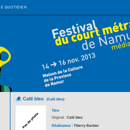
RE QUOTIDIEN
Café bleu
(Café bleu)
Titre
Original :
Café bleu
Réalisateur :
Thierry Barbier