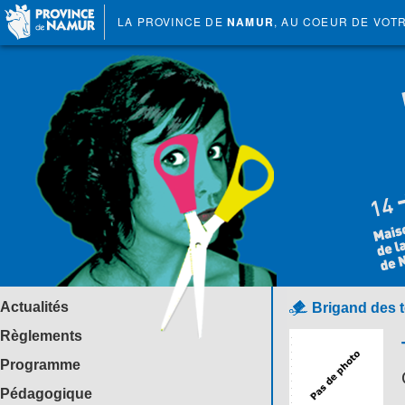
LA PROVINCE DE
NAMUR
, AU COEUR DE VOT
Actualités
Brigand des t
Règlements
Programme
Pédagogique