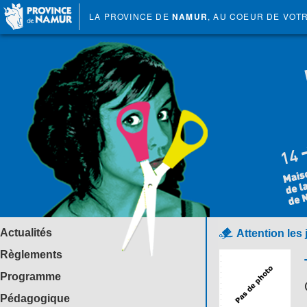
LA PROVINCE DE
NAMUR
, AU COEUR DE VOT
Actualités
Attention les
Règlements
Programme
Pédagogique