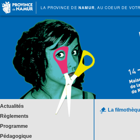
LA PROVINCE DE
NAMUR
, AU COEUR DE VOT
Actualités
La filmothèqu
Règlements
Programme
Pédagogique