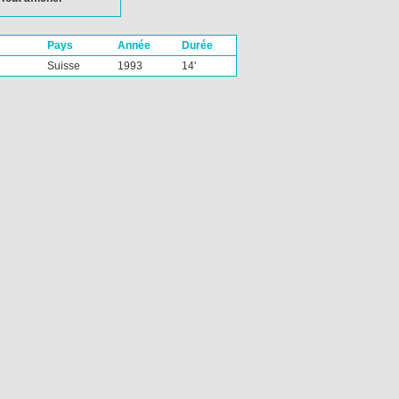
Pays
Année
Durée
Suisse
1993
14'