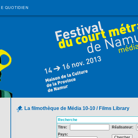
RE QUOTIDIEN
La filmothèque de Média 10-10 / Films Library
Recherche
Titre:
Réalisateur:
Pays: