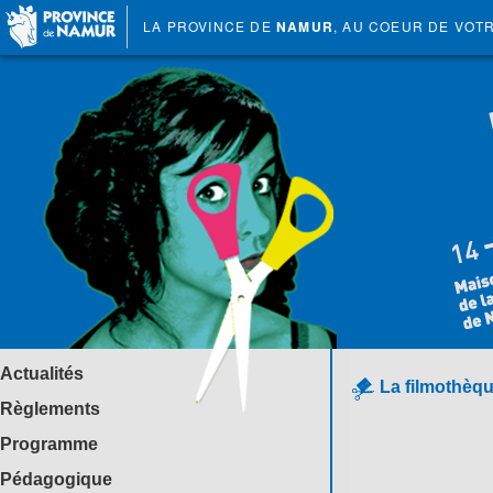
LA PROVINCE DE
NAMUR
, AU COEUR DE VOT
Actualités
La filmothèqu
Règlements
Programme
Pédagogique