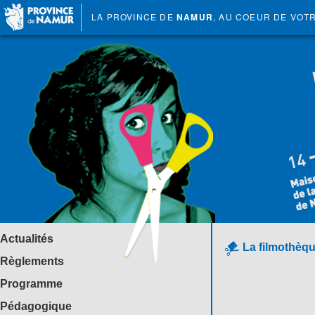
LA PROVINCE DE
NAMUR
, AU COEUR DE VOT
Actualités
La filmothèqu
Règlements
Programme
Pédagogique