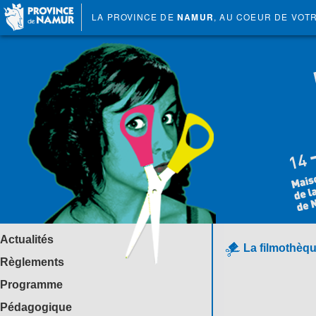
LA PROVINCE DE
NAMUR
, AU COEUR DE VOT
Actualités
La filmothèqu
Règlements
Programme
Pédagogique