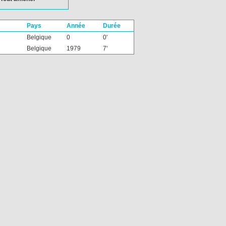
Pays
Année
Durée
Belgique
0
0'
Belgique
1979
7'