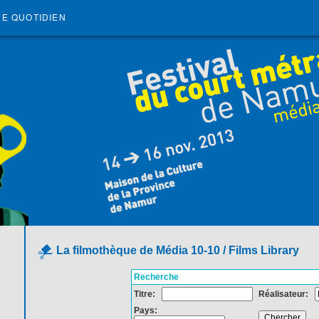
RE QUOTIDIEN
La filmothèque de Média 10-10 / Films Library
Recherche
Titre:
Réalisateur:
Pays: