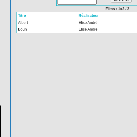
Films : 1»2 / 2
Titre
Réalisateur
Albert
Elise André
Bouh
Elise Andre