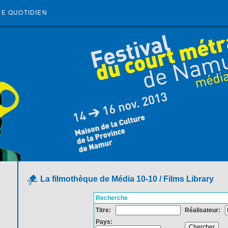
RE QUOTIDIEN
La filmothèque de Média 10-10 / Films Library
Recherche
Titre:
Réalisateur:
Pays: