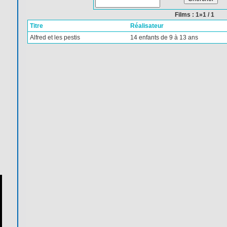
Films : 1»1 / 1
Titre
Réalisateur
Alfred et les pestis
14 enfants de 9 à 13 ans