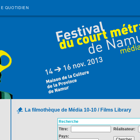
RE QUOTIDIEN
La filmothèque de Média 10-10 / Films Library
Recherche
Titre:
Réalisateur:
Pays: