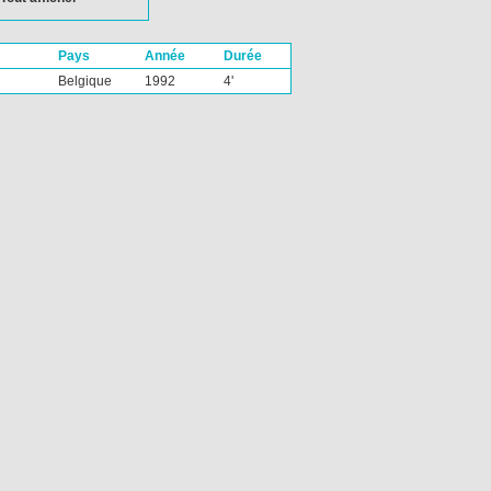
Pays
Année
Durée
Belgique
1992
4'