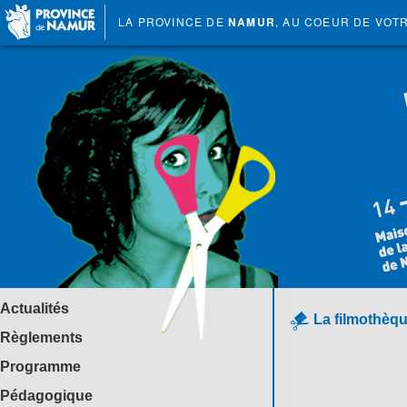
LA PROVINCE DE
NAMUR
, AU COEUR DE VOT
Actualités
La filmothèqu
Règlements
Programme
Pédagogique