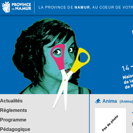
LA PROVINCE DE
NAMUR
, AU COEUR DE VOT
Actualités
Anima
(Anima)
Règlements
Programme
Pédagogique