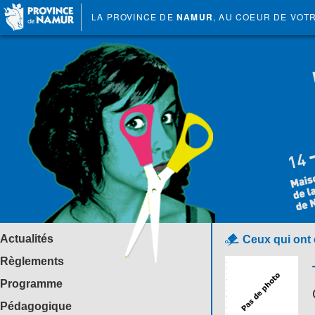
LA PROVINCE DE
NAMUR
, AU COEUR DE VOT
Actualités
Ceux qui ont
Règlements
Programme
Pédagogique